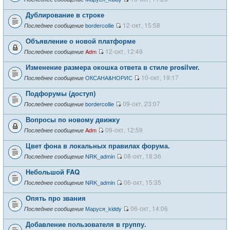
Дублирование в строке
12-окт, 15:58
bordercollie
Последнее сообщение
Объявление о новой платформе
12-окт, 12:49
Adm
Последнее сообщение
Изменение размера окошка ответа в стиле prosilver.
10-окт, 19:17
ОКСАНА&НОРИС
Последнее сообщение
Подфорумы (доступ)
09-окт, 23:07
bordercollie
Последнее сообщение
Вопросы по новому движку
09-окт, 12:59
Adm
Последнее сообщение
Цвет фона в локальных правилах форума.
08-окт, 18:36
NRK_admin
Последнее сообщение
Небольшой FAQ
06-окт, 15:35
NRK_admin
Последнее сообщение
Опять про звания
06-окт, 14:06
Маруся_kiddy
Последнее сообщение
Добавление пользователя в группу.