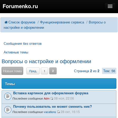
Forumenko.ru
FAQ
Поиск
Список форумов
Функционирование сервиса
Вопросы о
Расширенный поиск
настройке и оформлении
Регистрация
Вход
Сообщения без ответов
Активные темы
Вопросы о настройке и оформлении
Новая тема
Страница
2
из
2
Тем: 56
Пред.
1
2
Темы
Вставка картинок для оформления форума
08-ноя, 22:06
Adm
Последнее сообщение
Почему пользователь не может сменить ник?
28-окт, 16:15
vacations
Последнее сообщение