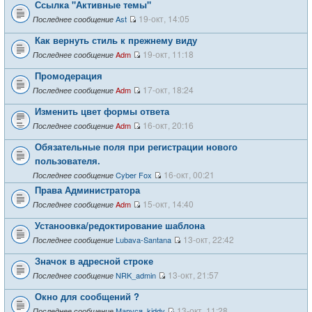
Ссылка "Активные темы"
19-окт, 14:05
Ast
Последнее сообщение
Как вернуть стиль к прежнему виду
19-окт, 11:18
Adm
Последнее сообщение
Промодерация
17-окт, 18:24
Adm
Последнее сообщение
Изменить цвет формы ответа
16-окт, 20:16
Adm
Последнее сообщение
Обязательные поля при регистрации нового
пользователя.
16-окт, 00:21
Cyber Fox
Последнее сообщение
Права Администратора
15-окт, 14:40
Adm
Последнее сообщение
Устаноовка/редоктирование шаблона
13-окт, 22:42
Lubava-Santana
Последнее сообщение
Значок в адресной строке
13-окт, 21:57
NRK_admin
Последнее сообщение
Окно для сообщений ?
13-окт, 11:28
Маруся_kiddy
Последнее сообщение