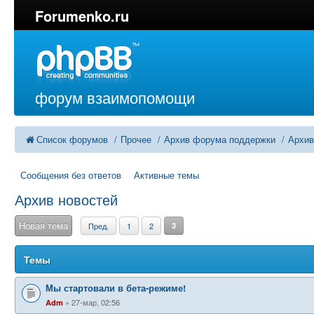
Forumenko.ru
форум взаимопомощи
Список форумов
Прочее
Архив форума поддержки
Архив
Сообщения без ответов
Активные темы
Архив новостей
Новая тема
Пред.
1
2
3
Темы
Мы стартовали в бета-режиме!
27-мар, 02:56
Adm