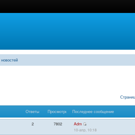
 новостей
Страни
Ответы
Просмотры
Последнее сообщение
2
7802
Adm
10-апр, 10:18