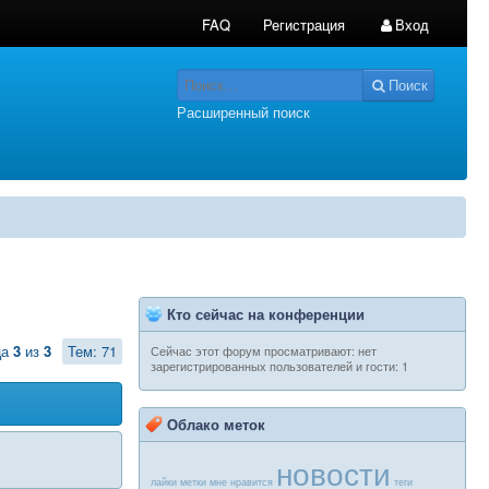
FAQ
Регистрация
Вход
Поиск
Расширенный поиск
Кто сейчас на конференции
ца
3
из
3
Тем: 71
Сейчас этот форум просматривают: нет
зарегистрированных пользователей и гости: 1
Облако меток
новости
лайки
метки
мне нравится
теги