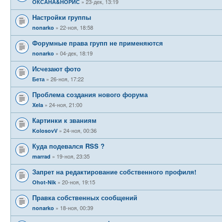
23-дек, 13:19
ОКСАНА&НОРИС
Настройки группы
22-ноя, 18:58
nonarko
Форумные права групп не применяются
04-дек, 18:19
nonarko
Исчезают фото
26-ноя, 17:22
Бета
Проблема создания нового форума
24-ноя, 21:00
Xela
Картинки к званиям
24-ноя, 00:36
KolosovV
Куда подевался RSS ?
19-ноя, 23:35
marrad
Запрет на редактирование собственного профиля!
20-ноя, 19:15
Ohot-Nik
Правка собственных сообщений
18-ноя, 00:39
nonarko