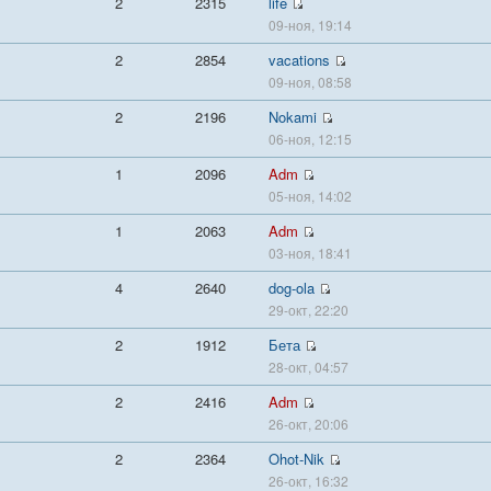
2
2315
life
09-ноя, 19:14
2
2854
vacations
09-ноя, 08:58
2
2196
Nokami
06-ноя, 12:15
1
2096
Adm
05-ноя, 14:02
1
2063
Adm
03-ноя, 18:41
4
2640
dog-ola
29-окт, 22:20
2
1912
Бета
28-окт, 04:57
2
2416
Adm
26-окт, 20:06
2
2364
Ohot-Nik
26-окт, 16:32