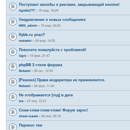
Поступают жалобы о рекламе, закрывающей кнопки!
15-мар, 16:29
tigridia777
Уведомления о новых сообщениях
15-мар, 00:24
NRK_admin
flybb.ru упал?
04-мар, 14:53
matador
Помогите пожалуйста с проблемой!
15-фев, 21:47
Ugni
phpBB 3 стили форума
05-окт, 12:54
Nokami
[Решено] Права модератора не применяются.
06-фев, 11:40
Nokami
Не отображается [год] в дате
27-янв, 12:21
los
Спам-спам-спам-спам! Форум зарос!
26-янв, 03:16
chow-russia
Перенос тем