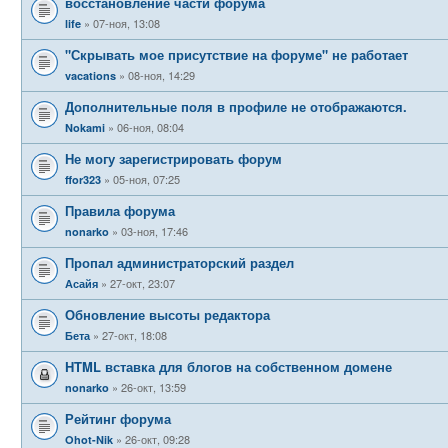
восстановление части форума
07-ноя, 13:08
life
"Скрывать мое присутствие на форуме" не работает
08-ноя, 14:29
vacations
Дополнительные поля в профиле не отображаются.
06-ноя, 08:04
Nokami
Не могу зарегистрировать форум
05-ноя, 07:25
ffor323
Правила форума
03-ноя, 17:46
nonarko
Пропал администраторский раздел
27-окт, 23:07
Асайя
Обновление высоты редактора
27-окт, 18:08
Бета
HTML вставка для блогов на собственном домене
26-окт, 13:59
nonarko
Рейтинг форума
26-окт, 09:28
Ohot-Nik