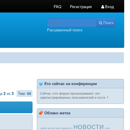
FAQ
Регистрация
Вход
Поиск
Расширенный поиск
Кто сейчас на конференции
ца
2
из
3
Тем: 88
Сейчас этот форум просматривают: нет
зарегистрированных пользователей и гости: 1
Облако меток
новости
лайки
метки
мне нравится
теги