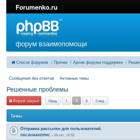
Forumenko.ru
форум взаимопомощи
Список форумов
Прочее
Архив форума поддержки
Реше
Сообщения без ответов
Активные темы
Решенные проблемы
Форум закрыт
Пред.
1
2
3
След.
Темы
Отправка рассылки для пользователей.
09-окт, 16:52
ОКСАНА&НОРИС