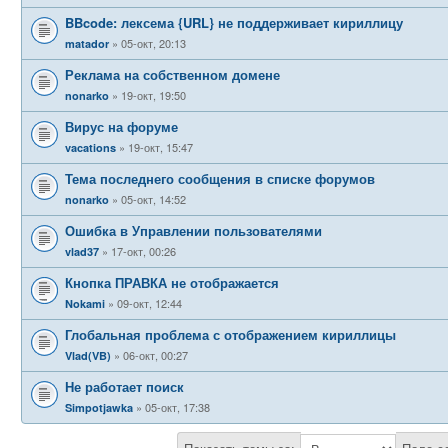
BBcode: лексема {URL} не поддерживает кириллицу
05-окт, 20:13
matador
Реклама на собственном домене
19-окт, 19:50
nonarko
Вирус на форуме
19-окт, 15:47
vacations
Тема последнего сообщения в списке форумов
05-окт, 14:52
nonarko
Ошибка в Управлении пользователями
17-окт, 00:26
vlad37
Кнопка ПРАВКА не отображается
09-окт, 12:44
Nokami
Глобальная проблема с отображением кириллицы
06-окт, 00:27
Vlad(VB)
Не работает поиск
05-окт, 17:38
Simpotjawka