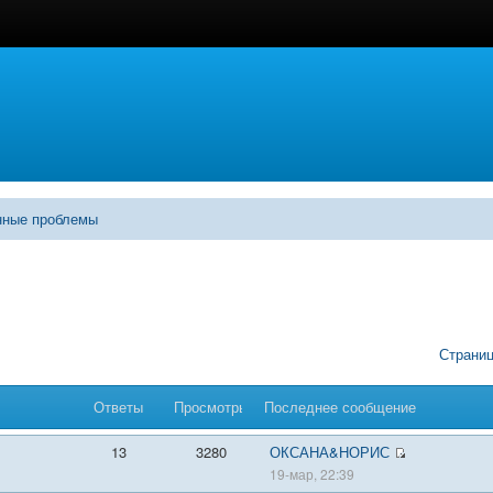
нные проблемы
Страни
Ответы
Просмотры
Последнее сообщение
13
3280
ОКСАНА&НОРИС
19-мар, 22:39