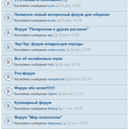
23-дек, 14:56
Luna
Последнее сообщение
Появился новый интересный форум для общения
20-дек, 14:59
kvant
Последнее сообщение
Форум "Пеларгонии и другие растения"
15-дек, 12:32
ada
Последнее сообщение
Чау-Чау: форум владельцев породы
03-дек, 17:05
chow-russia
Последнее сообщение
Все об онлайновых играх
26-ноя, 15:19
Hub
Последнее сообщение
Рок-форум
08-ноя, 20:14
vampire-bat
Последнее сообщение
Форум обо всем!!!!!!!!
08-ноя, 17:13
Opera
Последнее сообщение
Кулинарный форум
11-окт, 05:41
Roland
Последнее сообщение
Форум "Мир психологии"
12-сен, 12:01
Апрелька
Последнее сообщение