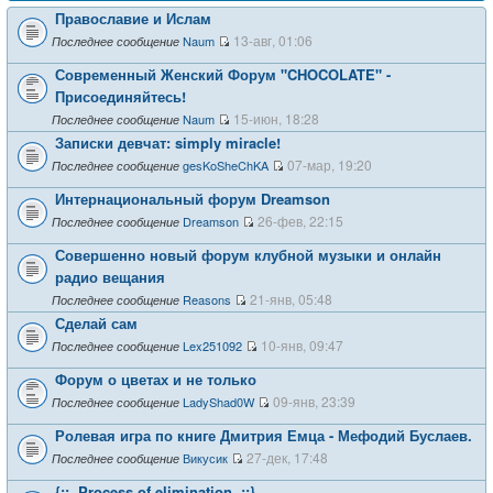
Православие и Ислам
13-авг, 01:06
Naum
Последнее сообщение
Современный Женский Форум "CHOCOLATE" -
Присоединяйтесь!
15-июн, 18:28
Naum
Последнее сообщение
Записки девчат: simply miracle!
07-мар, 19:20
gesKoSheChKA
Последнее сообщение
Интернациональный форум Dreamson
26-фев, 22:15
Dreamson
Последнее сообщение
Совершенно новый форум клубной музыки и онлайн
радио вещания
21-янв, 05:48
Reasons
Последнее сообщение
Сделай сам
10-янв, 09:47
Lex251092
Последнее сообщение
Форум о цветах и не только
09-янв, 23:39
LadyShad0W
Последнее сообщение
Ролевая игра по книге Дмитрия Емца - Мефодий Буслаев.
27-дек, 17:48
Викусик
Последнее сообщение
{::..Process of elimination..::}