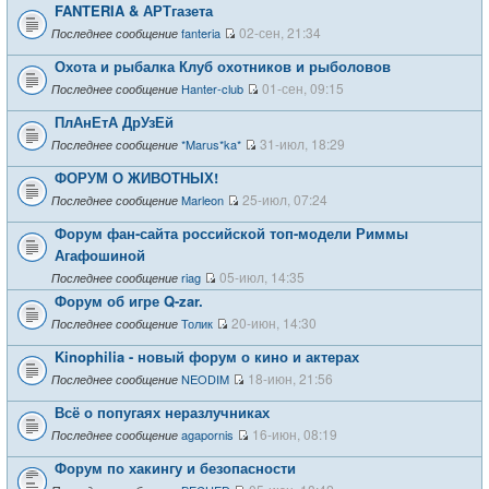
FANTERIA & АРТгазета
02-сен, 21:34
fanteria
Последнее сообщение
Охота и рыбалка Клуб охотников и рыболовов
01-сен, 09:15
Hanter-club
Последнее сообщение
ПлАнЕтА ДрУзЕй
31-июл, 18:29
*Marus*ka*
Последнее сообщение
ФОРУМ О ЖИВОТНЫХ!
25-июл, 07:24
Marleon
Последнее сообщение
Форум фан-сайта российской топ-модели Риммы
Агафошиной
05-июл, 14:35
riag
Последнее сообщение
Форум об игре Q-zar.
20-июн, 14:30
Толик
Последнее сообщение
Kinophilia - новый форум о кино и актерах
18-июн, 21:56
NEODIM
Последнее сообщение
Всё о попугаях неразлучниках
16-июн, 08:19
agapornis
Последнее сообщение
Форум по хакингу и безопасности