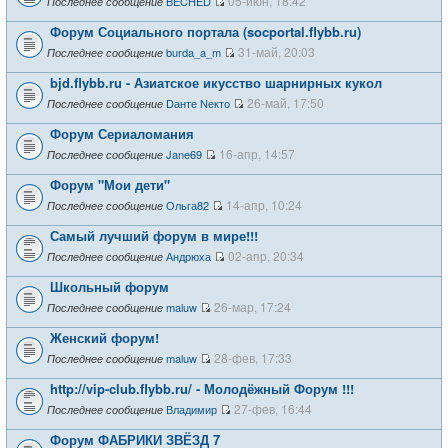
05-июн, 18:42
BECHED
Последнее сообщение
Форум Социального портала (socportal.flybb.ru)
31-май, 20:03
burda_a_m
Последнее сообщение
bjd.flybb.ru - Азиатское икусство шарнирных кукол
26-май, 17:50
Dанте Nекто
Последнее сообщение
Форум Сериаломания
16-апр, 14:57
Jane69
Последнее сообщение
Форум "Мои дети"
14-апр, 10:24
Ольга82
Последнее сообщение
Самый лучший форум в мире!!!
02-апр, 20:34
Андрюха
Последнее сообщение
Школьный форум
26-мар, 17:24
maluw
Последнее сообщение
Женский форум!
28-фев, 17:33
maluw
Последнее сообщение
http://vip-club.flybb.ru/ - Молодёжный Форум !!!
27-фев, 16:44
Владимир
Последнее сообщение
Форум ФАБРИКИ ЗВЁЗД 7